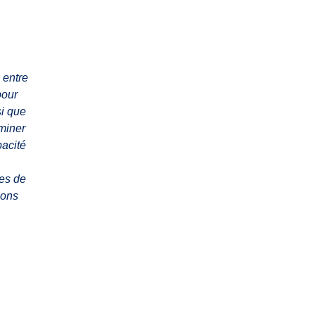
 entre
pour
si que
rminer
pacité
ues de
lons