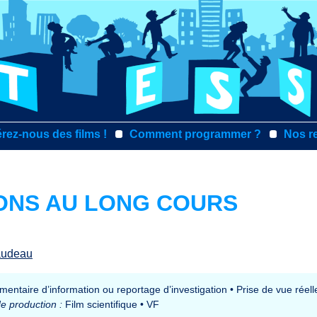
rez-nous des films !
Comment programmer ?
Nos r
ONS AU LONG COURS
laudeau
entaire d’information ou reportage d’investigation
•
Prise de vue réel
e production :
Film scientifique
•
VF