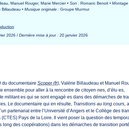
udeau, Manuel Rouger, Marie Mercier
•
Son :
Romaric Benoit
•
Montage 
e Billaudeau
•
Musique originale :
Groupe Murmur
duction
ier 2026 /
Dernière mise à jour :
20 janvier 2026
20 du documentaire
Scoper
, Valérie Billaudeau et Manuel Ro
e ensemble pour aller à la rencontre de citoyen·nes, d’élu·es,
de militant·es qui se sont engagé·es dans des démarches de tra
les. Le documentaire qui en résulte,
Transitions au long cours
, 
’un partenariat entre l’Université d’Angers et le Collège des tran
 (CTES) Pays de la Loire. Il vient poser la question des tempora
s long des coopérations) dans les démarches de transition port