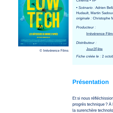
Cinéma
•
VF
•
Scénario :
Adrien Bel
Hudault, Martin Sadou
originale :
Christophe 
Producteur :
Irrévérence Film
Distributeur :
Jour2Fête
© Irrévérence Films
Fiche créée le :
2 octo
Présentation
Et si nous réfléchissi
progrès technique ? À 
la surenchère technolo