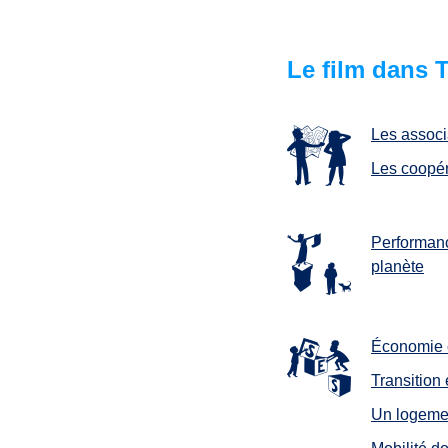
Le film dans
Les associ
Les coopér
Performanc
planète
Économie c
Transition
Un logeme