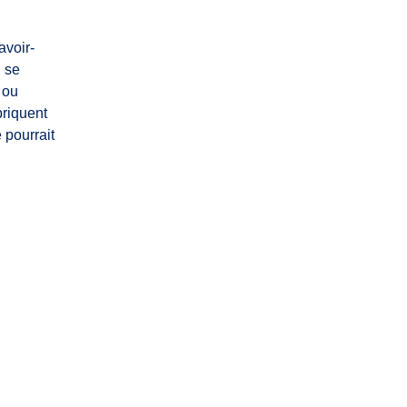
avoir-
i se
 ou
briquent
 pourrait