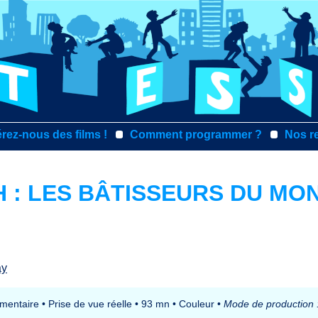
rez-nous des films !
Comment programmer ?
Nos r
 : LES BÂTISSEURS DU MO
ay
mentaire
•
Prise de vue réelle
•
93 mn
•
Couleur
•
Mode de production 