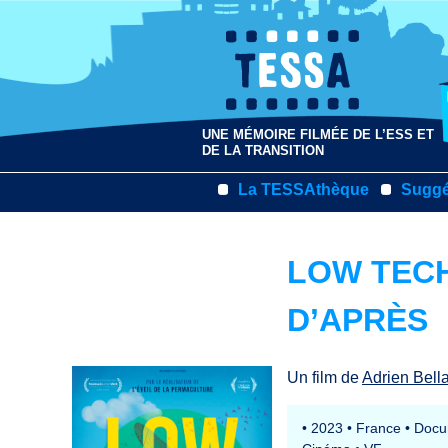
UNE MÉMOIRE FILMÉE DE L’ESS ET
DE LA TRANSITION
La TESSAthèque
Suggé
LOW TECH
D’APRÈS
Un film de
Adrien Bell
•
2023
•
France
•
Docu