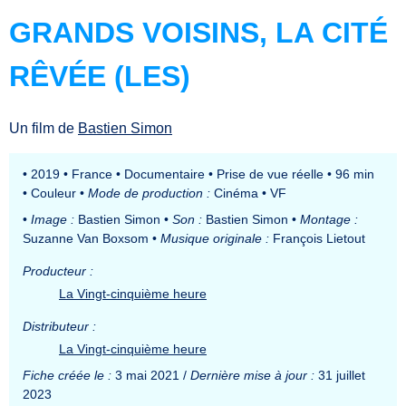
GRANDS VOISINS, LA CITÉ
RÊVÉE (LES)
Un film de
Bastien Simon
•
2019
•
France
•
Documentaire
•
Prise de vue réelle
•
96 min
•
Couleur
•
Mode de production :
Cinéma
•
VF
•
Image :
Bastien Simon
•
Son :
Bastien Simon
•
Montage :
Suzanne Van Boxsom
•
Musique originale :
François Lietout
Producteur :
La Vingt-cinquième heure
Distributeur :
La Vingt-cinquième heure
Fiche créée le :
3 mai 2021 /
Dernière mise à jour :
31 juillet
2023