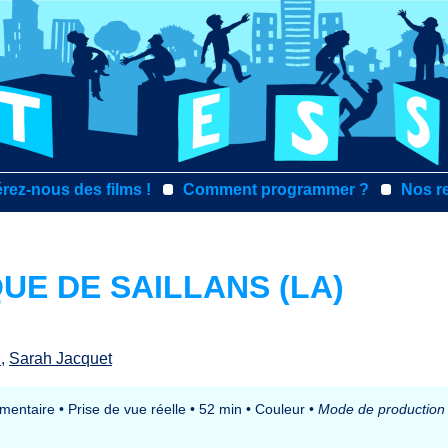
rez-nous des films !
Comment programmer ?
Nos r
UE DE SAILLANS (LA)
n
,
Sarah Jacquet
mentaire
•
Prise de vue réelle
•
52 min
•
Couleur
•
Mode de production 