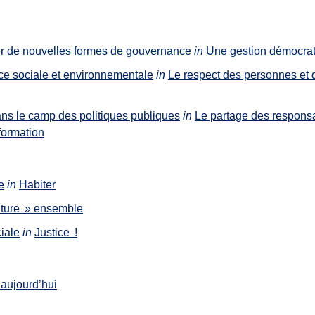
r de nouvelles formes de gouvernance
in
Une gestion démocra
e sociale et environnementale
in
Le respect des personnes et 
ans le camp des politiques publiques
in
Le partage des responsa
formation
e
in
Habiter
lture » ensemble
iale
in
Justice !
aujourd’hui