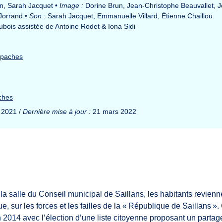
n, Sarah Jacquet
•
Image :
Dorine Brun, Jean-Christophe Beauvallet, 
Jorrand
•
Son :
Sarah Jacquet, Emmanuelle Villard, Étienne Chaillou
ubois assistée de Antoine Rodet & Iona Sidi
Apaches
ches
 2021 /
Dernière mise à jour :
21 mars 2022
a salle du Conseil municipal de Saillans, les habitants revienn
ue, sur les forces et les failles de la « République de Saillans ».
n 2014 avec l’élection d’une liste citoyenne proposant un partag