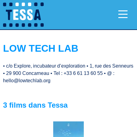
LOW TECH LAB
•
c/o Explore, incubateur d’exploration
•
1, rue des Senneurs
•
29 900 Concarneau
•
Tel : +33 6 61 13 60 55
•
@ :
hello@lowtechlab.org
3 films dans Tessa